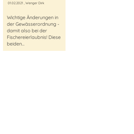
01.02.2021
, Wenger Dirk
Wichtige Änderungen in
der Gewässerordnung -
damit also bei der
Fischereierlaubnis! Diese
beiden...