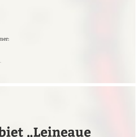
mer:
biet „Leineaue