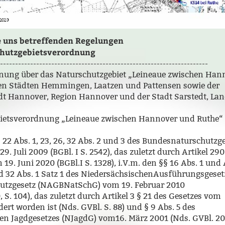
e uns betreffenden Regelungen
chutzgebietsverordnung
---------------------------------------------------------------------
nung über das Naturschutzgebiet „Leineaue zwischen Han
en Städten Hemmingen, Laatzen und Pattensen sowie der
t Hannover, Region Hannover und der Stadt Sarstedt, Lan
bietsverordnung „Leineaue zwischen Hannover und Ruthe
22 Abs. 1, 23, 26, 32 Abs. 2 und 3 des Bundesnaturschutzg
. Juli 2009 (BGBl. I S. 2542), das zuletzt durch Artikel 290
9. Juni 2020 (BGBl.I S. 1328), i.V.m. den §§ 16 Abs. 1 und 
und 32 Abs. 1 Satz 1 des NiedersächsischenAusführungsgese
utzgesetz (NAGBNatSchG) vom 19. Februar 2010
, S. 104), das zuletzt durch Artikel 3 § 21 des Gesetzes vom
ert worden ist (Nds. GVBl. S. 88) und § 9 Abs. 5 des
en Jagdgesetzes (NJagdG) vom16. März 2001 (Nds. GVBl. 20