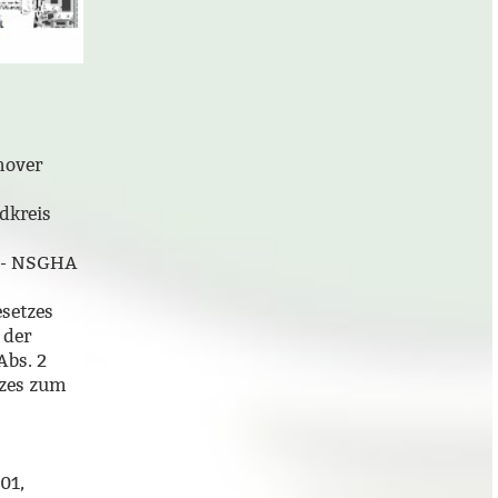
nover
dkreis
“ - NSGHA
esetzes
 der
Abs. 2
tzes zum
01,