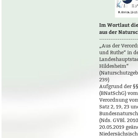
Im Wortlaut di
aus der Naturs
---------------------
„Aus der Verord
und Ruthe“ in d
Landeshauptstad
Hildesheim“
(Naturschutzge
239)
Aufgrund der §§ 
(BNatSchG) vom29
Verordnung vom 1
Satz 2, 19, 23 
Bundesnatursch
(Nds. GVBl. 2010
20.05.2019 geänd
Niedersächsisch